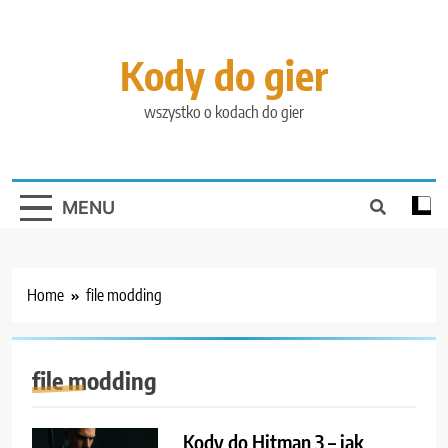
Skip
to
content
Kody do gier
wszystko o kodach do gier
MENU
Home
file modding
file modding
Kody do Hitman 3 – jak