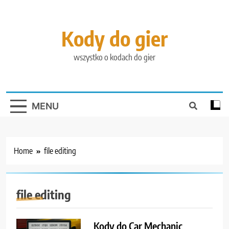
Skip
to
content
Kody do gier
wszystko o kodach do gier
MENU
Home
file editing
file editing
Kody do Car Mechanic