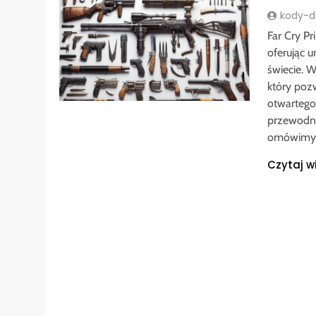
kody-do
Far Cry Pr
oferując 
świecie. 
który poz
otwartego
przewodnik
omówimy i
Czytaj w