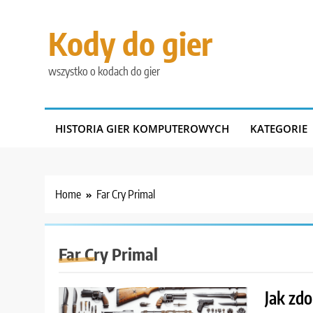
Skip
to
Kody do gier
content
wszystko o kodach do gier
HISTORIA GIER KOMPUTEROWYCH
KATEGORIE
Home
Far Cry Primal
Far Cry Primal
Jak zd