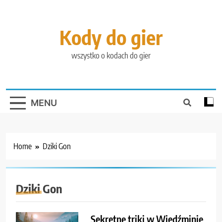
Skip
to
content
Kody do gier
wszystko o kodach do gier
MENU
Home
Dziki Gon
Dziki Gon
Sekretne triki w Wiedźminie