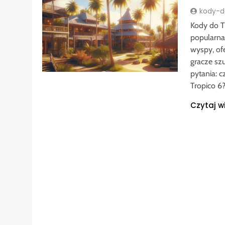
kody-do
Kody do T
popularna 
wyspy, ofe
gracze sz
pytania: 
Tropico 6
Czytaj w