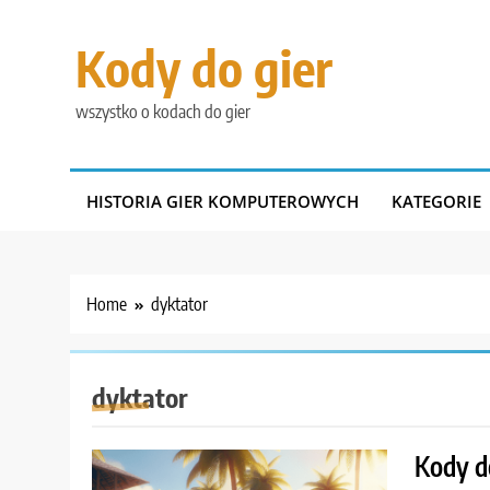
Skip
to
Kody do gier
content
wszystko o kodach do gier
HISTORIA GIER KOMPUTEROWYCH
KATEGORIE
Home
dyktator
dyktator
Kody do