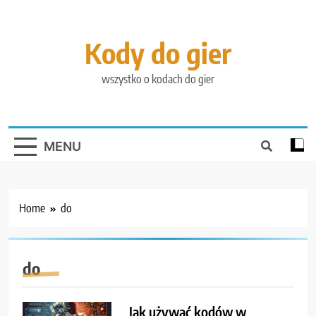
Skip
to
content
Kody do gier
wszystko o kodach do gier
MENU
Home
do
do
Jak używać kodów w