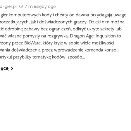
-gier.pl
7 miesięcy ago
 gier komputerowych kody i cheaty od dawna przyciągają uwagę
oczątkujących, jak i doświadczonych graczy. Dzięki nim można
ć odrobinę zabawy bez ograniczeń, odkryć ukryte sekrety lub
wać własne pomysły na rozgrywka. Dragon Age: Inquisition to
rzony przez BioWare, który kryje w sobie wiele możliwości
ania doświadczenia przez wprowadzenie komenda konsoli.
artykuł przybliży tematykę kodów, sposób…
ięcej