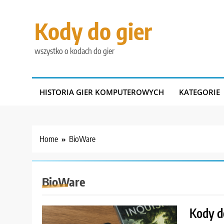
Skip
to
Kody do gier
content
wszystko o kodach do gier
HISTORIA GIER KOMPUTEROWYCH
KATEGORIE
Home
BioWare
BioWare
Kody d