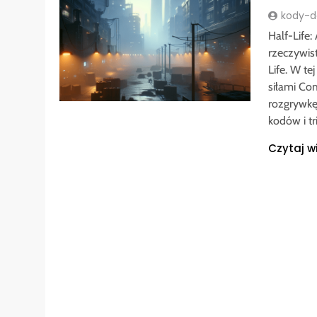
kody-do
Half-Life:
rzeczywist
Life. W te
siłami Co
rozgrywkę
kodów i t
Czytaj w