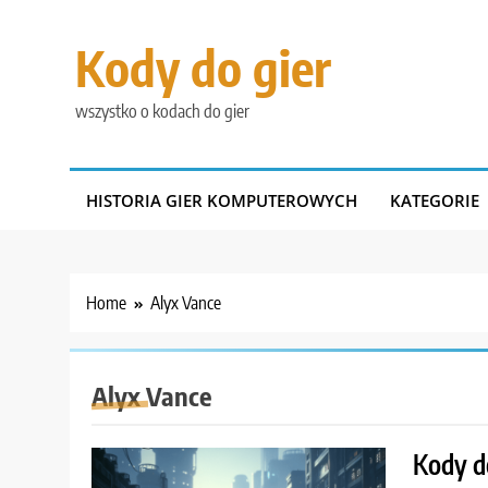
Skip
to
Kody do gier
content
wszystko o kodach do gier
HISTORIA GIER KOMPUTEROWYCH
KATEGORIE
Home
Alyx Vance
Alyx Vance
Kody d