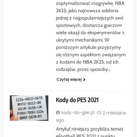
zoptymalizować rozgrywkę. NBA
2K25, jako najnowsza odsłona
jednej z najpopularniejszych serii
sportowych, dostarcza graczom
wiele okazji do eksperymentów z
ukrytymi mechanikami. W
poniższym artykule przyjrzymy
się różnym aspektom związanym
z kodami do NBA 2K25, od ich
rodzajów, przez sposoby…
Czytaj więcej
Kody do PES 2021
kody-do-gier.pl
2 miesiące
ago
Artykuł niniejszy przybliża temat
eFootball PES 2021 z punktu