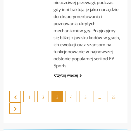
nieuczciwej przewagi, podczas
gdy inni traktują je jako narzędzie
do eksperymentowania i
poznawania ukrytych
mechanizmów gry. Przyjrzyjmy
się bliżej zjawisku kodów w grach,
ich ewolucji oraz szansom na
funkcjonowanie w najnowszej
odsłonie popularnej serii od EA
Sports….
Czytaj więcej
1
2
3
4
5
…
25