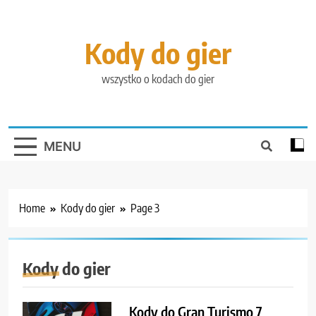
Skip
to
content
Kody do gier
wszystko o kodach do gier
MENU
Home
Kody do gier
Page 3
Kody do gier
Kody do Gran Turismo 7